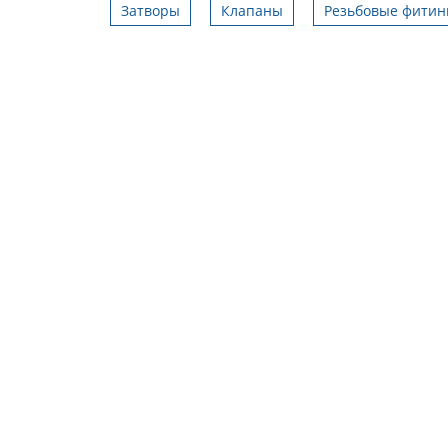
Затворы
Клапаны
Резьбовые фитин
условия поставки
Поставка изделий со скидкой
аевич
21.09.2017
Александр
28.09.2018
полнили в срок.
Компания предоставляет большой
В