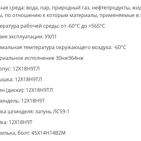
чая среда: вода, пар, природный газ, нефтепродукты, ж
ы, по отношению к которым материалы, применяемые в 
ература рабочей среды: от -60°С до +565°С
вия эксплуатации: УХЛ1
мальная температура окружающего воздуха: -60°С
риальное исполнение 30нж964нж
орпус: 12Х18Н9ТЛ
рышка: 12Х18Н9ТЛ
ин (диски): 12Х18Н9ТЛ
пиндель: 12Х18Н9Т
йка шпинделя: латунь ЛС59-1
йка: 12Х18Н9Т
пилька, болт: 45Х14Н14В2М