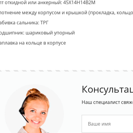
олт откидной или анкерный: 45Х14Н14В2М
плотнение между корпусом и крышкой (прокладка, кольцо)
абивка сальника: ТРГ
Подшипник: шариковый упорный
Наплавка на кольце в корпусе
Консульта
Наш специалист свяж