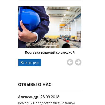
тавки
Поставка изделий со скидкой
Гибкие 
Все акции
ОТЗЫВЫ О НАС
9.2017
Александр
28.09.2018
Иван Никол
ок.
Компания предоставляет большой
Все заказы вы