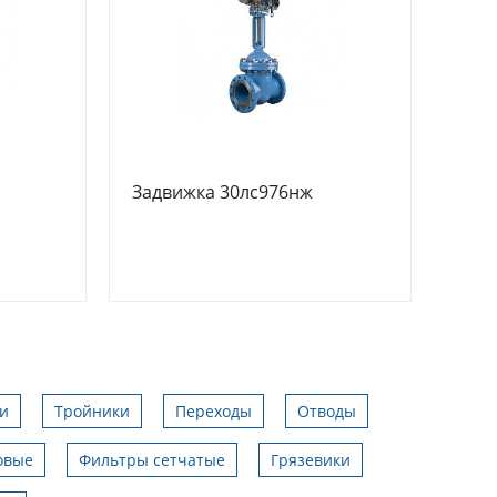
Задвижка 30лс976нж
и
Тройники
Переходы
Отводы
овые
Фильтры сетчатые
Грязевики