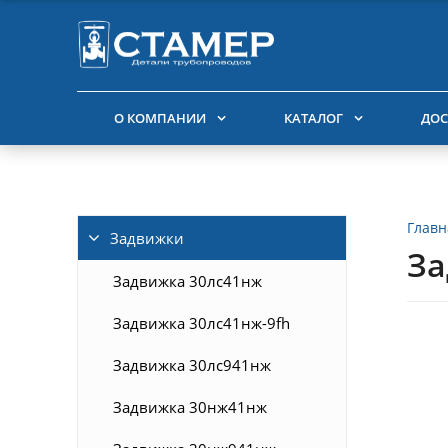
О КОМПАНИИ
КАТАЛОГ
ДОС
Главн
Задвижки
За
Задвижка 30лс41нж
Задвижка 30лс41нж-9fh
Задвижка 30лс941нж
Задвижка 30нж41нж