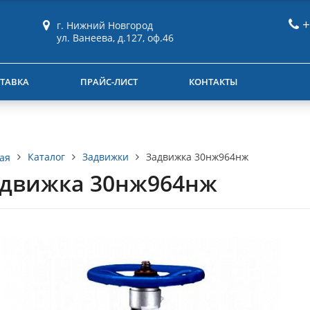
+
г. Нижний Новгород
ул. Ванеева, д.127, оф.46
ТАВКА
ПРАЙС-ЛИСТ
КОНТАКТЫ
Каталог
Задвижки
Задвижка 30нж964нж
ая
движка 30нж964нж