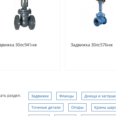
движка 30лс941нж
Задвижка 30лс576нж
ать раздел:
Задвижки
Фланцы
Днища и заглушк
Точеные детали
Опоры
Краны шар