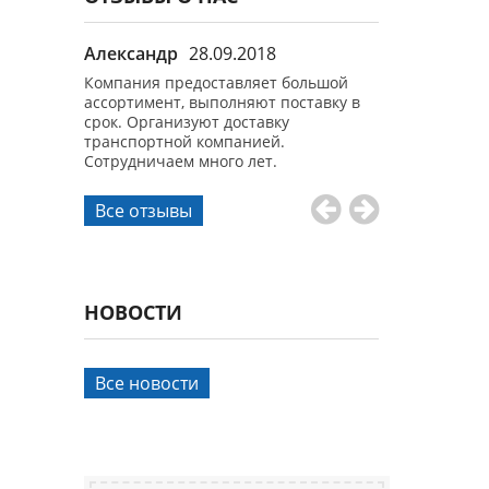
9.2017
Александр
28.09.2018
Иван Никол
ок.
Компания предоставляет большой
Все заказы вы
 и
ассортимент, выполняют поставку в
Качеством как 
. Спасибо!
срок. Организуют доставку
продукции ост
транспортной компанией.
Сотрудничаем много лет.
Все отзывы
НОВОСТИ
Все новости