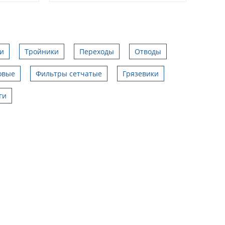
и
Тройники
Переходы
Отводы
овые
Фильтры сетчатые
Грязевики
ги