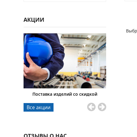
АКЦИИ
Выбр
тавки
Поставка изделий со скидкой
Гибкие 
Все акции
ОТЗЫВЫ О НАС