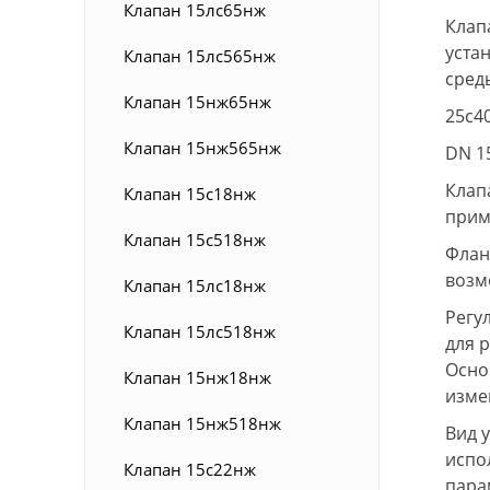
Клапан 15лс65нж
Клап
уста
Клапан 15лс565нж
сред
Клапан 15нж65нж
25с4
Клапан 15нж565нж
DN 15
Клап
Клапан 15с18нж
прим
Клапан 15с518нж
Флан
возм
Клапан 15лс18нж
Регу
Клапан 15лс518нж
для 
Осно
Клапан 15нж18нж
изме
Клапан 15нж518нж
Вид 
испо
Клапан 15с22нж
пара