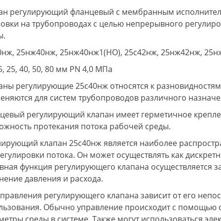
ан регулирующий фланцевый с мембранным исполнител
новки на трубопроводах с целью непрерывного регулиро
ы.
0нж, 25нж40нж, 25нж40нж1(НО), 25с42нж, 25нж42нж, 25н
, 25, 40, 50, 80 мм РN 4,0 МПа
аны регулирующие 25с40нж относятся к разновидностя
еняются для систем трубопроводов различного назначе
цевый регулирующий клапан имеет герметичное креплен
ожность протекания потока рабочей среды.
лирующий клапан 25с40нж является наиболее распрост
регулировки потока. Он может осуществлять как дискрет
вная функция регулирующего клапана осуществляется з
нение давления и расхода.
управления регулирующего клапана зависит от его непо
льзования. Обычно управление происходит с помощью 
метры среды в системе. Также могут использоваться эле