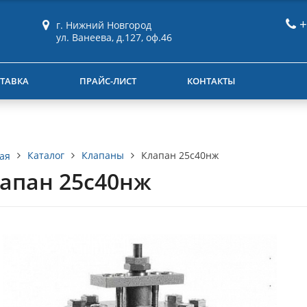
+
г. Нижний Новгород
ул. Ванеева, д.127, оф.46
ТАВКА
ПРАЙС-ЛИСТ
КОНТАКТЫ
Каталог
Клапаны
Клапан 25с40нж
ая
апан 25с40нж