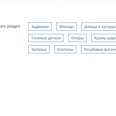
ать раздел:
Задвижки
Фланцы
Днища и заглушк
Точеные детали
Опоры
Краны шар
Затворы
Клапаны
Резьбовые фитин
условия поставки
Поставка изделий со скидкой