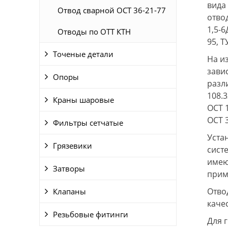
вида
Отвод сварной ОСТ 36-21-77
отвод
1,5-
Отводы по ОТТ КТН
95, Т
Точеные детали
На и
зави
Опоры
разл
108.3
Краны шаровые
ОСТ 1
ОСТ 3
Фильтры сетчатые
Уста
Грязевики
сист
имею
Затворы
прим
Отво
Клапаны
каче
Резьбовые фитинги
Для 