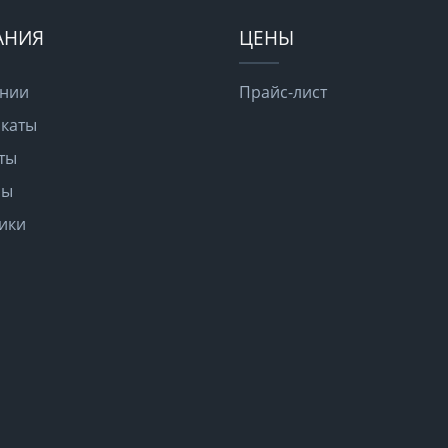
АНИЯ
ЦЕНЫ
ании
Прайс-лист
каты
ты
ры
ики