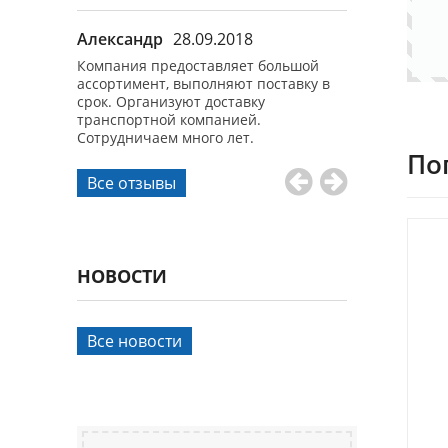
9.2017
Александр
28.09.2018
Иван Никол
ок.
Компания предоставляет большой
Все заказы вы
 и
ассортимент, выполняют поставку в
Качеством как 
. Спасибо!
срок. Организуют доставку
продукции ост
транспортной компанией.
Сотрудничаем много лет.
По
Все отзывы
НОВОСТИ
Все новости