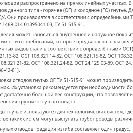
 отводов распространено на прямолинейных участках. В 
ов данного типа - горячее (ОГ) и холодное (ГО) гнутьё. 
6ДУ. Они производятся в соответствии с определёнными Т
У 1469-014-01395041-03, ТУ 51-515-91.
зделия может наноситься внутреннее и наружное покрыт
симости от требований, которые предъявляются к издел
ичных видов стали в соответствии с определёнными ОСТ(О
21.13-82, ОСТ 108.321.14-82, ОСТ 108.321.15-82, ОСТ 108.32
08.321.21-82, ОСТ 108.321.24-82, ОСТ 24.125.03-89, ОСТ 24.
6-42-81).
новка отводов гнутых ОГ ТУ 51-515-91 может производи
емах. Их установка рекомендуется при необходимости бо
т достаточно большой вес конструкции, что позволяет 
енения крутоизогнутых отводов.
ды гнутые используются для технологических систем, гд
стве таких систем могут выступать трубопроводы различ
гнутых отводов градация изгиба составляет один градус.