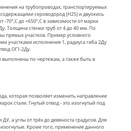
менения на трубопроводах, транспортируемых
, содержащими сероводород (H2S) и двуокись
 -70°,С до +650°,С в зависимости от марки
5 Ду. Толщина стенки труб от 4 до 40 мм. По
ины прямых участков. Пример условного
ыми участками исполнения 1, радиуса гиба 2Ду
твод ОГ1-2Ду.
 выполнены по чертежам, а также быть в
да, которая позволяет изменить направление
рок стали. Гнутый отвод - это изогнутый под
 ДУ, а углы от трёх до девяноста градусов. Для
оизогнутые. Кроме того, применение данного