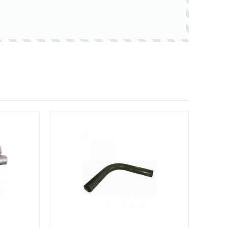
Иван Николаевич
21.09.2017
се заказы выполнили в срок.
ачеством как сервиса, так и
родукции остался доволен. Спасибо!