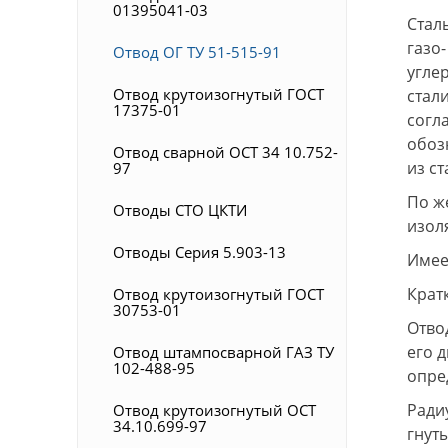
01395041-03
Стал
газо
Отвод ОГ ТУ 51-515-91
угле
Отвод крутоизогнутый ГОСТ
стали
17375-01
согл
обоз
Отвод сварной ОСТ 34 10.752-
из с
97
По ж
Отводы СТО ЦКТИ
изол
Отводы Серия 5.903-13
Имее
Крат
Отвод крутоизогнутый ГОСТ
30753-01
Отво
его 
Отвод штампосварной ГАЗ ТУ
102-488-95
опре
Радиу
Отвод крутоизогнутый ОСТ
34.10.699-97
гнут