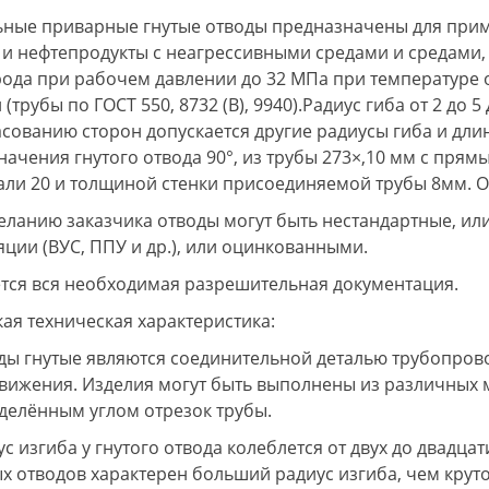
ьные приварные гнутые отводы предназначены для при
- и нефтепродукты с неагрессивными средами и средами
рода при рабочем давлении до 32 МПа при температуре от
 (трубы по ГОСТ 550, 8732 (В), 9940).Радиус гиба от 2 до 
асованию сторон допускается другие радиусы гиба и дл
начения гнутого отвода 90°, из трубы 273×,10 мм с прям
тали 20 и толщиной стенки присоединяемой трубы 8мм. О
еланию заказчика отводы могут быть нестандартные, или
яции (ВУС, ППУ и др.), или оцинкованными.
тся вся необходимая разрешительная документация.
кая техническая характеристика:
ды гнутые являются соединительной деталью трубопрово
движения. Изделия могут быть выполнены из различных ма
делённым углом отрезок трубы.
с изгиба у гнутого отвода колеблется от двух до двадцати
ых отводов характерен больший радиус изгиба, чем крут