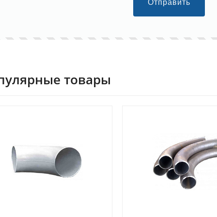
Отправить
аевич
21.09.2017
Александр
28.09.2018
полнили в срок.
Компания предоставляет большой
В
сервиса, так и
ассортимент, выполняют поставку в
К
ался доволен. Спасибо!
срок. Организуют доставку
п
транспортной компанией.
Сотрудничаем много лет.
пулярные товары