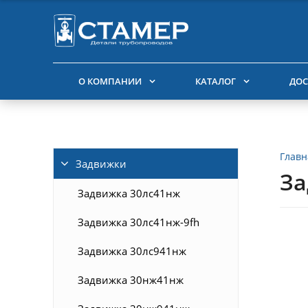
О КОМПАНИИ
КАТАЛОГ
ДОС
Главн
Задвижки
За
Задвижка 30лс41нж
Задвижка 30лс41нж-9fh
Задвижка 30лс941нж
Задвижка 30нж41нж