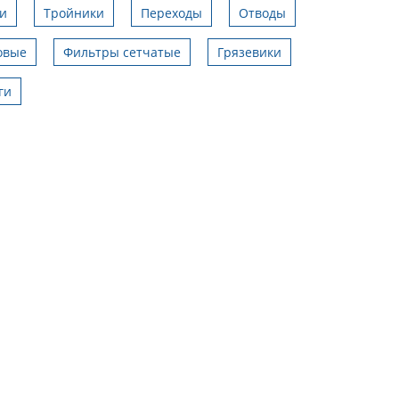
и
Тройники
Переходы
Отводы
овые
Фильтры сетчатые
Грязевики
ги
Иван Николаевич
21.09.2017
се заказы выполнили в срок.