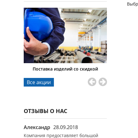
Выбр
тавки
Поставка изделий со скидкой
Гибкие 
Все акции
ОТЗЫВЫ О НАС
9.2017
Александр
28.09.2018
Иван Никол
ок.
Компания предоставляет большой
Все заказы вы