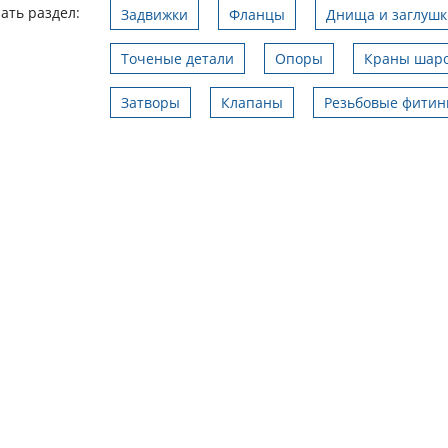
ать раздел:
Задвижки
Фланцы
Днища и заглушк
Точеные детали
Опоры
Краны шар
Затворы
Клапаны
Резьбовые фитин
условия поставки
Поставка изделий со скидкой
аевич
21.09.2017
Александр
28.09.2018
полнили в срок.
Компания предоставляет большой
В