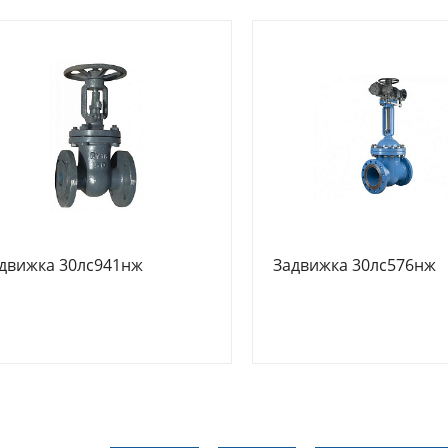
движка 30лс941нж
Задвижка 30лс576нж