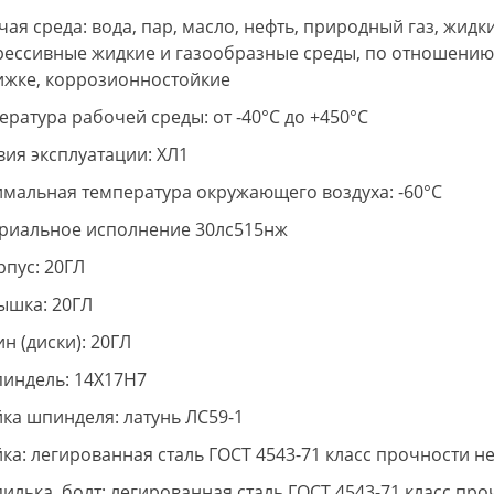
чая среда: вода, пар, масло, нефть, природный газ, жид
рессивные жидкие и газообразные среды, по отношению
ижке, коррозионностойкие
ература рабочей среды: от -40°С до +450°С
вия эксплуатации: ХЛ1
мальная температура окружающего воздуха: -60°С
риальное исполнение 30лс515нж
рпус: 20ГЛ
рышка: 20ГЛ
ин (диски): 20ГЛ
пиндель: 14Х17Н7
йка шпинделя: латунь ЛС59-1
йка: легированная сталь ГОСТ 4543-71 класс прочности не
илька, болт: легированная сталь ГОСТ 4543-71 класс про