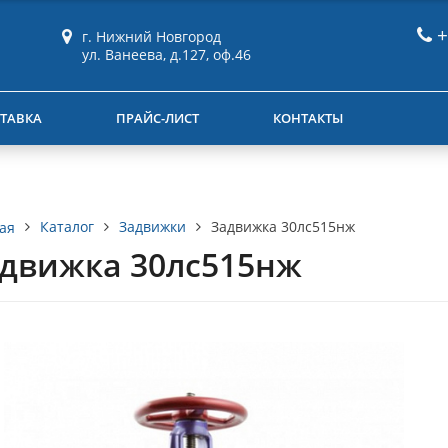
+
г. Нижний Новгород
ул. Ванеева, д.127, оф.46
ТАВКА
ПРАЙС-ЛИСТ
КОНТАКТЫ
Каталог
Задвижки
Задвижка 30лс515нж
ая
движка 30лс515нж