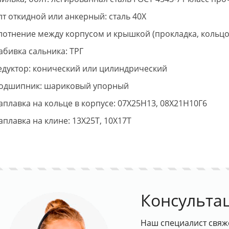
лт откидной или анкерный: сталь 40Х
плотнение между корпусом и крышкой (прокладка, кольцо)
абивка сальника: ТРГ
Редуктор: конический или цилиндрический
Подшипник: шариковый упорный
Наплавка на кольце в корпусе: 07Х25Н13, 08Х21Н10Г6
аплавка на клине: 13Х25Т, 10Х17Т
Консульта
Наш специалист свяж